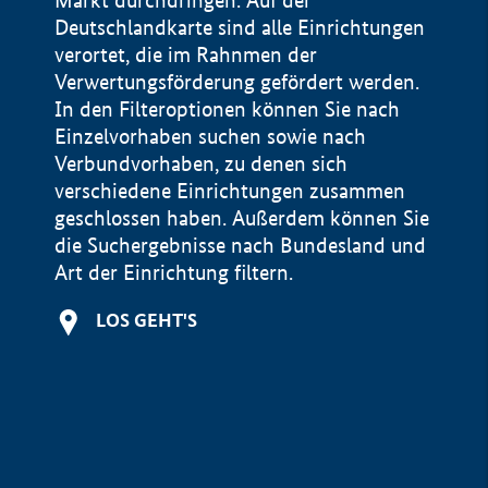
Markt durchdringen. Auf der
Deutschlandkarte sind alle Einrichtungen
verortet, die im Rahnmen der
Verwertungsförderung gefördert werden.
In den Filteroptionen können Sie nach
Einzelvorhaben suchen sowie nach
Verbundvorhaben, zu denen sich
verschiedene Einrichtungen zusammen
geschlossen haben. Außerdem können Sie
die Suchergebnisse nach Bundesland und
Art der Einrichtung filtern.
+
LOS GEHT'S
−
Impressum
Datenschutzerklärung und Haftungsausschluss
100 km
© Geobasis-DE / BKG 2015
BMWE, 2026 ©