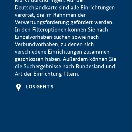
Markt durchdringen. Auf der
Deutschlandkarte sind alle Einrichtungen
verortet, die im Rahnmen der
Verwertungsförderung gefördert werden.
In den Filteroptionen können Sie nach
Einzelvorhaben suchen sowie nach
Verbundvorhaben, zu denen sich
verschiedene Einrichtungen zusammen
geschlossen haben. Außerdem können Sie
die Suchergebnisse nach Bundesland und
Art der Einrichtung filtern.
+
LOS GEHT'S
−
Impressum
Datenschutzerklärung und Haftungsausschluss
100 km
© Geobasis-DE / BKG 2015
BMWE, 2026 ©