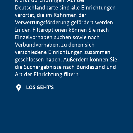
Markt durchdringen. Auf der
Deutschlandkarte sind alle Einrichtungen
verortet, die im Rahnmen der
Verwertungsförderung gefördert werden.
In den Filteroptionen können Sie nach
Einzelvorhaben suchen sowie nach
Verbundvorhaben, zu denen sich
verschiedene Einrichtungen zusammen
geschlossen haben. Außerdem können Sie
die Suchergebnisse nach Bundesland und
Art der Einrichtung filtern.
+
LOS GEHT'S
−
Impressum
Datenschutzerklärung und Haftungsausschluss
100 km
© Geobasis-DE / BKG 2015
BMWE, 2026 ©