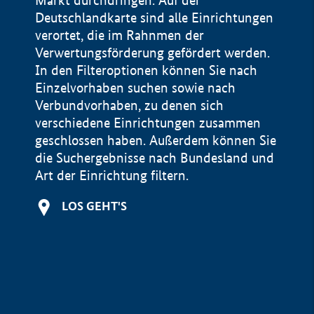
Markt durchdringen. Auf der
Deutschlandkarte sind alle Einrichtungen
verortet, die im Rahnmen der
Verwertungsförderung gefördert werden.
In den Filteroptionen können Sie nach
Einzelvorhaben suchen sowie nach
Verbundvorhaben, zu denen sich
verschiedene Einrichtungen zusammen
geschlossen haben. Außerdem können Sie
die Suchergebnisse nach Bundesland und
Art der Einrichtung filtern.
+
LOS GEHT'S
−
Impressum
Datenschutzerklärung und Haftungsausschluss
100 km
© Geobasis-DE / BKG 2015
BMWE, 2026 ©