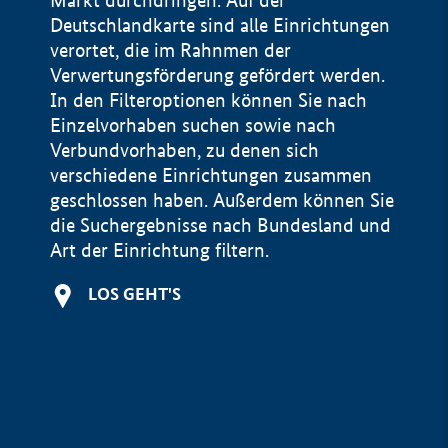
Markt durchdringen. Auf der
Deutschlandkarte sind alle Einrichtungen
verortet, die im Rahnmen der
Verwertungsförderung gefördert werden.
In den Filteroptionen können Sie nach
Einzelvorhaben suchen sowie nach
Verbundvorhaben, zu denen sich
verschiedene Einrichtungen zusammen
geschlossen haben. Außerdem können Sie
die Suchergebnisse nach Bundesland und
Art der Einrichtung filtern.
+
LOS GEHT'S
−
Impressum
Datenschutzerklärung und Haftungsausschluss
100 km
© Geobasis-DE / BKG 2015
BMWE, 2026 ©