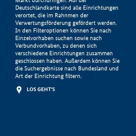
Markt durchdringen. Auf der
Deutschlandkarte sind alle Einrichtungen
verortet, die im Rahnmen der
Verwertungsförderung gefördert werden.
In den Filteroptionen können Sie nach
Einzelvorhaben suchen sowie nach
Verbundvorhaben, zu denen sich
verschiedene Einrichtungen zusammen
geschlossen haben. Außerdem können Sie
die Suchergebnisse nach Bundesland und
Art der Einrichtung filtern.
+
LOS GEHT'S
−
Impressum
Datenschutzerklärung und Haftungsausschluss
100 km
© Geobasis-DE / BKG 2015
BMWE, 2026 ©