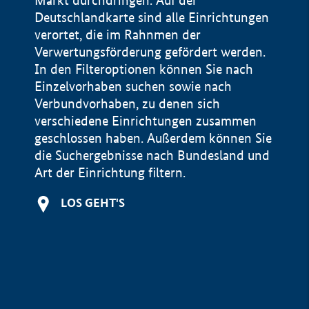
Markt durchdringen. Auf der
Deutschlandkarte sind alle Einrichtungen
verortet, die im Rahnmen der
Verwertungsförderung gefördert werden.
In den Filteroptionen können Sie nach
Einzelvorhaben suchen sowie nach
Verbundvorhaben, zu denen sich
verschiedene Einrichtungen zusammen
geschlossen haben. Außerdem können Sie
die Suchergebnisse nach Bundesland und
Art der Einrichtung filtern.
+
LOS GEHT'S
−
Impressum
Datenschutzerklärung und Haftungsausschluss
100 km
© Geobasis-DE / BKG 2015
BMWE, 2026 ©