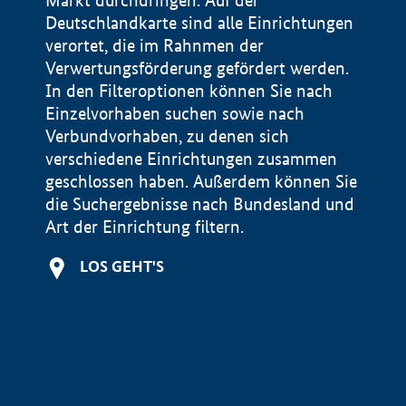
Markt durchdringen. Auf der
Deutschlandkarte sind alle Einrichtungen
verortet, die im Rahnmen der
Verwertungsförderung gefördert werden.
In den Filteroptionen können Sie nach
Einzelvorhaben suchen sowie nach
Verbundvorhaben, zu denen sich
verschiedene Einrichtungen zusammen
geschlossen haben. Außerdem können Sie
die Suchergebnisse nach Bundesland und
Art der Einrichtung filtern.
+
LOS GEHT'S
−
Impressum
Datenschutzerklärung und Haftungsausschluss
100 km
© Geobasis-DE / BKG 2015
BMWE, 2026 ©