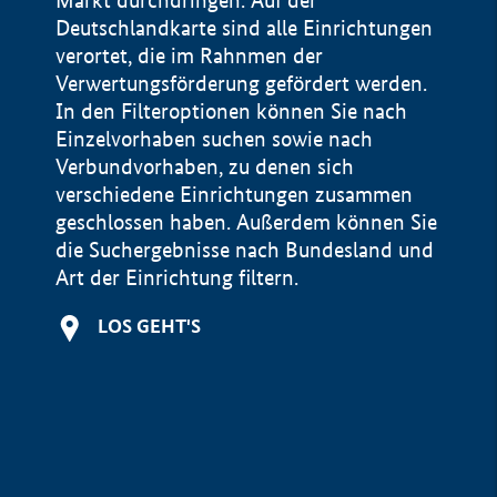
Markt durchdringen. Auf der
Deutschlandkarte sind alle Einrichtungen
verortet, die im Rahnmen der
Verwertungsförderung gefördert werden.
In den Filteroptionen können Sie nach
Einzelvorhaben suchen sowie nach
Verbundvorhaben, zu denen sich
verschiedene Einrichtungen zusammen
geschlossen haben. Außerdem können Sie
die Suchergebnisse nach Bundesland und
Art der Einrichtung filtern.
+
LOS GEHT'S
−
Impressum
Datenschutzerklärung und Haftungsausschluss
100 km
© Geobasis-DE / BKG 2015
BMWE, 2026 ©