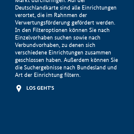
Markt durchdringen. Auf der
Deutschlandkarte sind alle Einrichtungen
verortet, die im Rahnmen der
Verwertungsförderung gefördert werden.
In den Filteroptionen können Sie nach
Einzelvorhaben suchen sowie nach
Verbundvorhaben, zu denen sich
verschiedene Einrichtungen zusammen
geschlossen haben. Außerdem können Sie
die Suchergebnisse nach Bundesland und
Art der Einrichtung filtern.
+
LOS GEHT'S
−
Impressum
Datenschutzerklärung und Haftungsausschluss
100 km
© Geobasis-DE / BKG 2015
BMWE, 2026 ©