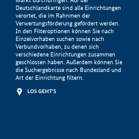
Markt durchdringen. Auf der
Deutschlandkarte sind alle Einrichtungen
verortet, die im Rahnmen der
Verwertungsförderung gefördert werden.
In den Filteroptionen können Sie nach
Einzelvorhaben suchen sowie nach
Verbundvorhaben, zu denen sich
verschiedene Einrichtungen zusammen
geschlossen haben. Außerdem können Sie
die Suchergebnisse nach Bundesland und
Art der Einrichtung filtern.
+
LOS GEHT'S
−
Impressum
Datenschutzerklärung und Haftungsausschluss
100 km
© Geobasis-DE / BKG 2015
BMWE, 2026 ©