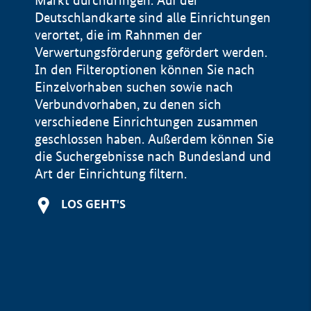
Markt durchdringen. Auf der
Deutschlandkarte sind alle Einrichtungen
verortet, die im Rahnmen der
Verwertungsförderung gefördert werden.
In den Filteroptionen können Sie nach
Einzelvorhaben suchen sowie nach
Verbundvorhaben, zu denen sich
verschiedene Einrichtungen zusammen
geschlossen haben. Außerdem können Sie
die Suchergebnisse nach Bundesland und
Art der Einrichtung filtern.
+
LOS GEHT'S
−
Impressum
Datenschutzerklärung und Haftungsausschluss
100 km
© Geobasis-DE / BKG 2015
BMWE, 2026 ©