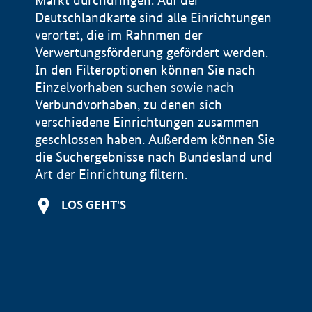
Markt durchdringen. Auf der
Deutschlandkarte sind alle Einrichtungen
verortet, die im Rahnmen der
Verwertungsförderung gefördert werden.
In den Filteroptionen können Sie nach
Einzelvorhaben suchen sowie nach
Verbundvorhaben, zu denen sich
verschiedene Einrichtungen zusammen
geschlossen haben. Außerdem können Sie
die Suchergebnisse nach Bundesland und
Art der Einrichtung filtern.
+
LOS GEHT'S
−
Impressum
Datenschutzerklärung und Haftungsausschluss
100 km
© Geobasis-DE / BKG 2015
BMWE, 2026 ©