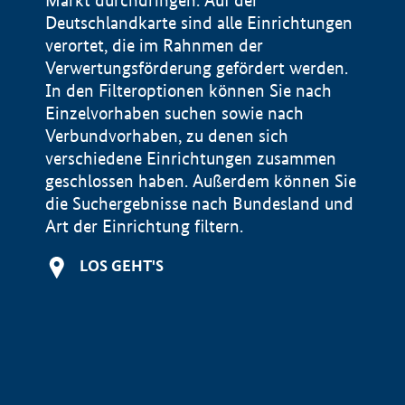
Markt durchdringen. Auf der
Deutschlandkarte sind alle Einrichtungen
verortet, die im Rahnmen der
Verwertungsförderung gefördert werden.
In den Filteroptionen können Sie nach
Einzelvorhaben suchen sowie nach
Verbundvorhaben, zu denen sich
verschiedene Einrichtungen zusammen
geschlossen haben. Außerdem können Sie
die Suchergebnisse nach Bundesland und
Art der Einrichtung filtern.
+
LOS GEHT'S
−
Impressum
Datenschutzerklärung und Haftungsausschluss
100 km
© Geobasis-DE / BKG 2015
BMWE, 2026 ©