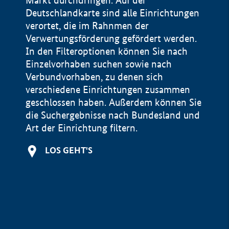
Markt durchdringen. Auf der
Deutschlandkarte sind alle Einrichtungen
verortet, die im Rahnmen der
Verwertungsförderung gefördert werden.
In den Filteroptionen können Sie nach
Einzelvorhaben suchen sowie nach
Verbundvorhaben, zu denen sich
verschiedene Einrichtungen zusammen
geschlossen haben. Außerdem können Sie
die Suchergebnisse nach Bundesland und
Art der Einrichtung filtern.
+
LOS GEHT'S
−
Impressum
Datenschutzerklärung und Haftungsausschluss
100 km
© Geobasis-DE / BKG 2015
BMWE, 2026 ©