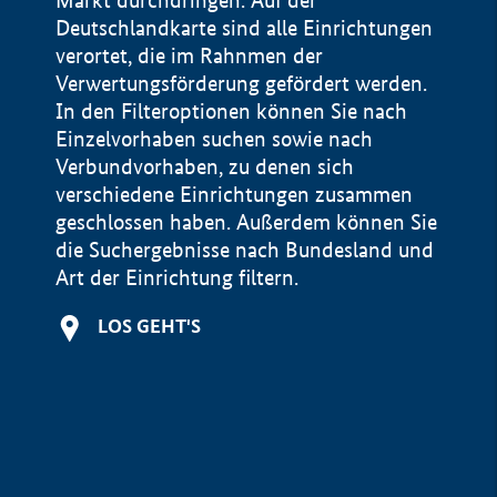
Markt durchdringen. Auf der
Deutschlandkarte sind alle Einrichtungen
verortet, die im Rahnmen der
Verwertungsförderung gefördert werden.
In den Filteroptionen können Sie nach
Einzelvorhaben suchen sowie nach
Verbundvorhaben, zu denen sich
verschiedene Einrichtungen zusammen
geschlossen haben. Außerdem können Sie
die Suchergebnisse nach Bundesland und
Art der Einrichtung filtern.
+
LOS GEHT'S
−
Impressum
Datenschutzerklärung und Haftungsausschluss
100 km
© Geobasis-DE / BKG 2015
BMWE, 2026 ©