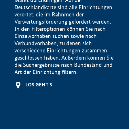
Markt durchdringen. Auf der
Deutschlandkarte sind alle Einrichtungen
verortet, die im Rahnmen der
Verwertungsförderung gefördert werden.
In den Filteroptionen können Sie nach
Einzelvorhaben suchen sowie nach
Verbundvorhaben, zu denen sich
verschiedene Einrichtungen zusammen
geschlossen haben. Außerdem können Sie
die Suchergebnisse nach Bundesland und
Art der Einrichtung filtern.
+
LOS GEHT'S
−
Impressum
Datenschutzerklärung und Haftungsausschluss
100 km
© Geobasis-DE / BKG 2015
BMWE, 2026 ©