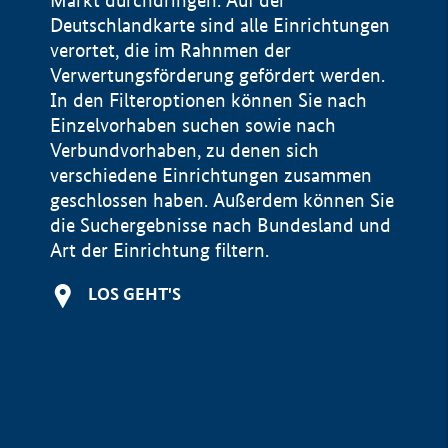
Markt durchdringen. Auf der
Deutschlandkarte sind alle Einrichtungen
verortet, die im Rahnmen der
Verwertungsförderung gefördert werden.
In den Filteroptionen können Sie nach
Einzelvorhaben suchen sowie nach
Verbundvorhaben, zu denen sich
verschiedene Einrichtungen zusammen
geschlossen haben. Außerdem können Sie
die Suchergebnisse nach Bundesland und
Art der Einrichtung filtern.
+
LOS GEHT'S
−
Impressum
Datenschutzerklärung und Haftungsausschluss
100 km
© Geobasis-DE / BKG 2015
BMWE, 2026 ©