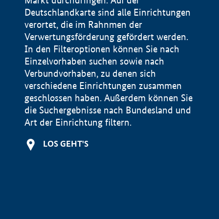
Markt durchdringen. Auf der
Deutschlandkarte sind alle Einrichtungen
verortet, die im Rahnmen der
Verwertungsförderung gefördert werden.
In den Filteroptionen können Sie nach
Einzelvorhaben suchen sowie nach
Verbundvorhaben, zu denen sich
verschiedene Einrichtungen zusammen
geschlossen haben. Außerdem können Sie
die Suchergebnisse nach Bundesland und
Art der Einrichtung filtern.
+
LOS GEHT'S
−
Impressum
Datenschutzerklärung und Haftungsausschluss
100 km
© Geobasis-DE / BKG 2015
BMWE, 2026 ©