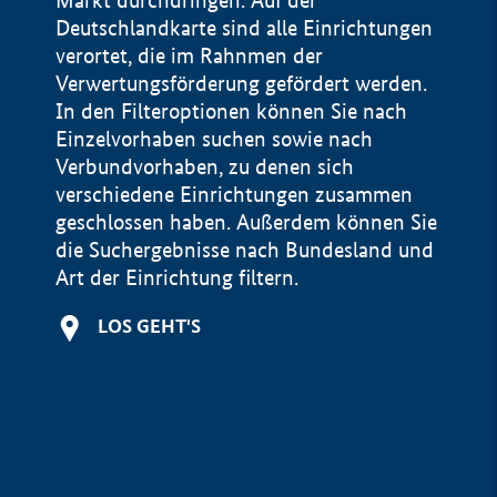
Markt durchdringen. Auf der
Deutschlandkarte sind alle Einrichtungen
verortet, die im Rahnmen der
Verwertungsförderung gefördert werden.
In den Filteroptionen können Sie nach
Einzelvorhaben suchen sowie nach
Verbundvorhaben, zu denen sich
verschiedene Einrichtungen zusammen
geschlossen haben. Außerdem können Sie
die Suchergebnisse nach Bundesland und
Art der Einrichtung filtern.
+
LOS GEHT'S
−
Impressum
Datenschutzerklärung und Haftungsausschluss
100 km
© Geobasis-DE / BKG 2015
BMWE, 2026 ©