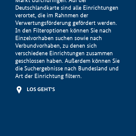
Markt durchdringen. Auf der
Deutschlandkarte sind alle Einrichtungen
verortet, die im Rahnmen der
Verwertungsförderung gefördert werden.
In den Filteroptionen können Sie nach
Einzelvorhaben suchen sowie nach
Verbundvorhaben, zu denen sich
verschiedene Einrichtungen zusammen
geschlossen haben. Außerdem können Sie
die Suchergebnisse nach Bundesland und
Art der Einrichtung filtern.
+
LOS GEHT'S
−
Impressum
Datenschutzerklärung und Haftungsausschluss
100 km
© Geobasis-DE / BKG 2015
BMWE, 2026 ©