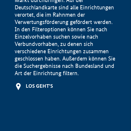
Markt durchdringen. Auf der
Deutschlandkarte sind alle Einrichtungen
verortet, die im Rahnmen der
Verwertungsförderung gefördert werden.
In den Filteroptionen können Sie nach
Einzelvorhaben suchen sowie nach
Verbundvorhaben, zu denen sich
verschiedene Einrichtungen zusammen
geschlossen haben. Außerdem können Sie
die Suchergebnisse nach Bundesland und
Art der Einrichtung filtern.
+
LOS GEHT'S
−
Impressum
Datenschutzerklärung und Haftungsausschluss
100 km
© Geobasis-DE / BKG 2015
BMWE, 2026 ©