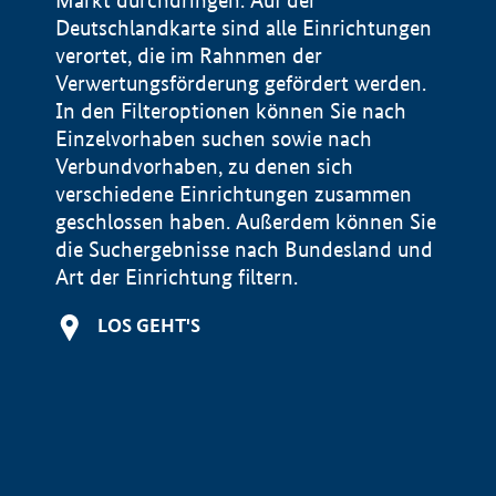
Markt durchdringen. Auf der
Deutschlandkarte sind alle Einrichtungen
verortet, die im Rahnmen der
Verwertungsförderung gefördert werden.
In den Filteroptionen können Sie nach
Einzelvorhaben suchen sowie nach
Verbundvorhaben, zu denen sich
verschiedene Einrichtungen zusammen
geschlossen haben. Außerdem können Sie
die Suchergebnisse nach Bundesland und
Art der Einrichtung filtern.
+
LOS GEHT'S
−
Impressum
Datenschutzerklärung und Haftungsausschluss
100 km
© Geobasis-DE / BKG 2015
BMWE, 2026 ©