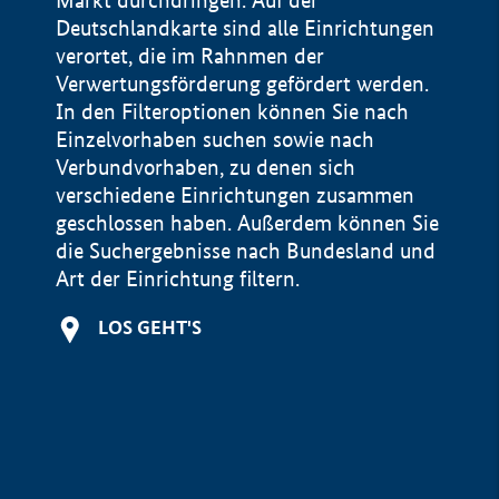
Markt durchdringen. Auf der
Deutschlandkarte sind alle Einrichtungen
verortet, die im Rahnmen der
Verwertungsförderung gefördert werden.
In den Filteroptionen können Sie nach
Einzelvorhaben suchen sowie nach
Verbundvorhaben, zu denen sich
verschiedene Einrichtungen zusammen
geschlossen haben. Außerdem können Sie
die Suchergebnisse nach Bundesland und
Art der Einrichtung filtern.
+
LOS GEHT'S
−
Impressum
Datenschutzerklärung und Haftungsausschluss
100 km
© Geobasis-DE / BKG 2015
BMWE, 2026 ©