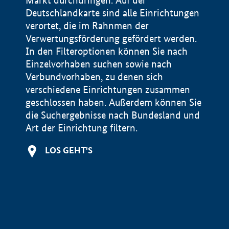
Markt durchdringen. Auf der
Deutschlandkarte sind alle Einrichtungen
verortet, die im Rahnmen der
Verwertungsförderung gefördert werden.
In den Filteroptionen können Sie nach
Einzelvorhaben suchen sowie nach
Verbundvorhaben, zu denen sich
verschiedene Einrichtungen zusammen
geschlossen haben. Außerdem können Sie
die Suchergebnisse nach Bundesland und
Art der Einrichtung filtern.
+
LOS GEHT'S
−
Impressum
Datenschutzerklärung und Haftungsausschluss
100 km
© Geobasis-DE / BKG 2015
BMWE, 2026 ©