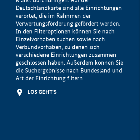
Markt durchdringen. Auf der
Deutschlandkarte sind alle Einrichtungen
verortet, die im Rahnmen der
Verwertungsförderung gefördert werden.
In den Filteroptionen können Sie nach
Einzelvorhaben suchen sowie nach
Verbundvorhaben, zu denen sich
verschiedene Einrichtungen zusammen
geschlossen haben. Außerdem können Sie
die Suchergebnisse nach Bundesland und
Art der Einrichtung filtern.
+
LOS GEHT'S
−
Impressum
Datenschutzerklärung und Haftungsausschluss
100 km
© Geobasis-DE / BKG 2015
BMWE, 2026 ©