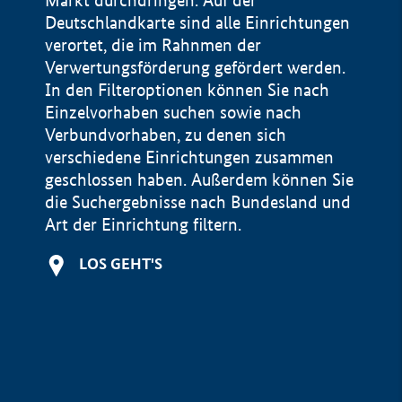
Markt durchdringen. Auf der
Deutschlandkarte sind alle Einrichtungen
verortet, die im Rahnmen der
Verwertungsförderung gefördert werden.
In den Filteroptionen können Sie nach
Einzelvorhaben suchen sowie nach
Verbundvorhaben, zu denen sich
verschiedene Einrichtungen zusammen
geschlossen haben. Außerdem können Sie
die Suchergebnisse nach Bundesland und
Art der Einrichtung filtern.
+
LOS GEHT'S
−
Impressum
Datenschutzerklärung und Haftungsausschluss
100 km
© Geobasis-DE / BKG 2015
BMWE, 2026 ©