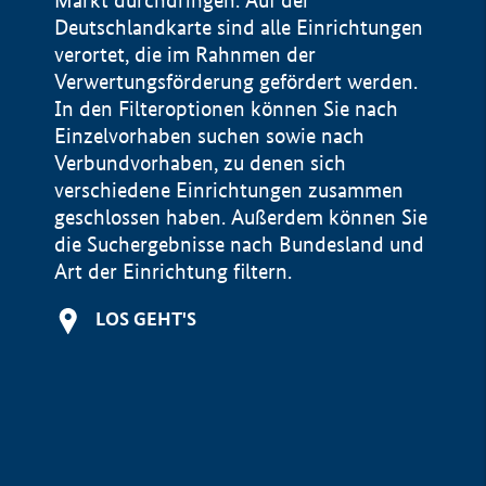
Markt durchdringen. Auf der
Deutschlandkarte sind alle Einrichtungen
verortet, die im Rahnmen der
Verwertungsförderung gefördert werden.
In den Filteroptionen können Sie nach
Einzelvorhaben suchen sowie nach
Verbundvorhaben, zu denen sich
verschiedene Einrichtungen zusammen
geschlossen haben. Außerdem können Sie
die Suchergebnisse nach Bundesland und
Art der Einrichtung filtern.
+
LOS GEHT'S
−
Impressum
Datenschutzerklärung und Haftungsausschluss
100 km
© Geobasis-DE / BKG 2015
BMWE, 2026 ©