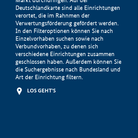
Markt durchdringen. Auf der
Deutschlandkarte sind alle Einrichtungen
verortet, die im Rahnmen der
Verwertungsförderung gefördert werden.
In den Filteroptionen können Sie nach
Einzelvorhaben suchen sowie nach
Verbundvorhaben, zu denen sich
verschiedene Einrichtungen zusammen
geschlossen haben. Außerdem können Sie
die Suchergebnisse nach Bundesland und
Art der Einrichtung filtern.
+
LOS GEHT'S
−
Impressum
Datenschutzerklärung und Haftungsausschluss
100 km
© Geobasis-DE / BKG 2015
BMWE, 2026 ©