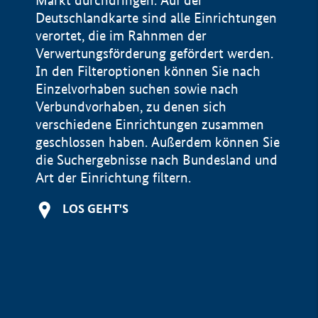
Markt durchdringen. Auf der
Deutschlandkarte sind alle Einrichtungen
verortet, die im Rahnmen der
Verwertungsförderung gefördert werden.
In den Filteroptionen können Sie nach
Einzelvorhaben suchen sowie nach
Verbundvorhaben, zu denen sich
verschiedene Einrichtungen zusammen
geschlossen haben. Außerdem können Sie
die Suchergebnisse nach Bundesland und
Art der Einrichtung filtern.
+
LOS GEHT'S
−
Impressum
Datenschutzerklärung und Haftungsausschluss
100 km
© Geobasis-DE / BKG 2015
BMWE, 2026 ©