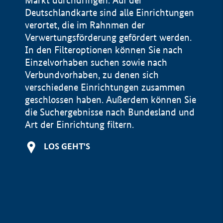
Markt durchdringen. Auf der
Deutschlandkarte sind alle Einrichtungen
verortet, die im Rahnmen der
Verwertungsförderung gefördert werden.
In den Filteroptionen können Sie nach
Einzelvorhaben suchen sowie nach
Verbundvorhaben, zu denen sich
verschiedene Einrichtungen zusammen
geschlossen haben. Außerdem können Sie
die Suchergebnisse nach Bundesland und
Art der Einrichtung filtern.
+
LOS GEHT'S
−
Impressum
Datenschutzerklärung und Haftungsausschluss
100 km
© Geobasis-DE / BKG 2015
BMWE, 2026 ©