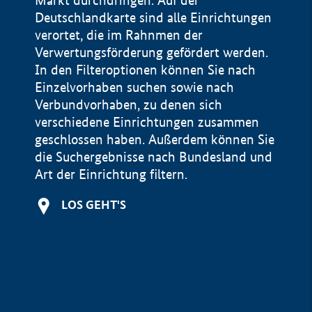
Markt durchdringen. Auf der
Deutschlandkarte sind alle Einrichtungen
verortet, die im Rahnmen der
Verwertungsförderung gefördert werden.
In den Filteroptionen können Sie nach
Einzelvorhaben suchen sowie nach
Verbundvorhaben, zu denen sich
verschiedene Einrichtungen zusammen
geschlossen haben. Außerdem können Sie
die Suchergebnisse nach Bundesland und
Art der Einrichtung filtern.
+
LOS GEHT'S
−
Impressum
Datenschutzerklärung und Haftungsausschluss
100 km
© Geobasis-DE / BKG 2015
BMWE, 2026 ©