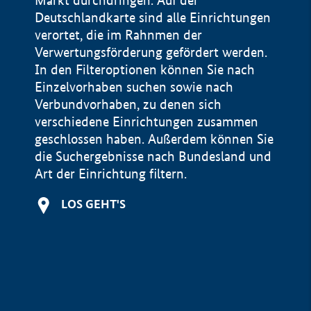
Markt durchdringen. Auf der
Deutschlandkarte sind alle Einrichtungen
verortet, die im Rahnmen der
Verwertungsförderung gefördert werden.
In den Filteroptionen können Sie nach
Einzelvorhaben suchen sowie nach
Verbundvorhaben, zu denen sich
verschiedene Einrichtungen zusammen
geschlossen haben. Außerdem können Sie
die Suchergebnisse nach Bundesland und
Art der Einrichtung filtern.
+
LOS GEHT'S
−
Impressum
Datenschutzerklärung und Haftungsausschluss
100 km
© Geobasis-DE / BKG 2015
BMWE, 2026 ©