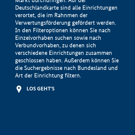
Markt durchdringen. Auf der
Deutschlandkarte sind alle Einrichtungen
verortet, die im Rahnmen der
Verwertungsförderung gefördert werden.
In den Filteroptionen können Sie nach
Einzelvorhaben suchen sowie nach
Verbundvorhaben, zu denen sich
verschiedene Einrichtungen zusammen
geschlossen haben. Außerdem können Sie
die Suchergebnisse nach Bundesland und
Art der Einrichtung filtern.
+
LOS GEHT'S
−
Impressum
Datenschutzerklärung und Haftungsausschluss
100 km
© Geobasis-DE / BKG 2015
BMWE, 2026 ©