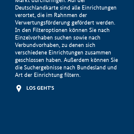
Markt durchdringen. Auf der
Deutschlandkarte sind alle Einrichtungen
verortet, die im Rahnmen der
Verwertungsförderung gefördert werden.
In den Filteroptionen können Sie nach
Einzelvorhaben suchen sowie nach
Verbundvorhaben, zu denen sich
verschiedene Einrichtungen zusammen
geschlossen haben. Außerdem können Sie
die Suchergebnisse nach Bundesland und
Art der Einrichtung filtern.
+
LOS GEHT'S
−
Impressum
Datenschutzerklärung und Haftungsausschluss
100 km
© Geobasis-DE / BKG 2015
BMWE, 2026 ©