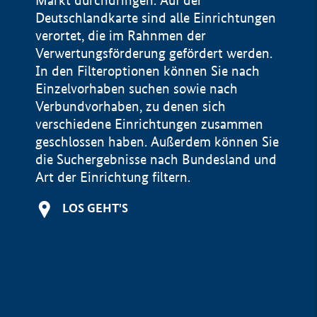
Markt durchdringen. Auf der
Deutschlandkarte sind alle Einrichtungen
verortet, die im Rahnmen der
Verwertungsförderung gefördert werden.
In den Filteroptionen können Sie nach
Einzelvorhaben suchen sowie nach
Verbundvorhaben, zu denen sich
verschiedene Einrichtungen zusammen
geschlossen haben. Außerdem können Sie
die Suchergebnisse nach Bundesland und
Art der Einrichtung filtern.
+
LOS GEHT'S
−
Impressum
Datenschutzerklärung und Haftungsausschluss
100 km
© Geobasis-DE / BKG 2015
BMWE, 2026 ©