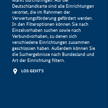
Markt durchdringen. Auf der
Deutschlandkarte sind alle Einrichtungen
verortet, die im Rahnmen der
Verwertungsförderung gefördert werden.
In den Filteroptionen können Sie nach
Einzelvorhaben suchen sowie nach
Verbundvorhaben, zu denen sich
verschiedene Einrichtungen zusammen
geschlossen haben. Außerdem können Sie
die Suchergebnisse nach Bundesland und
Art der Einrichtung filtern.
+
LOS GEHT'S
−
Impressum
Datenschutzerklärung und Haftungsausschluss
100 km
© Geobasis-DE / BKG 2015
BMWE, 2026 ©