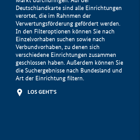
Markt durchdringen. Auf der
Deutschlandkarte sind alle Einrichtungen
verortet, die im Rahnmen der
Verwertungsförderung gefördert werden.
In den Filteroptionen können Sie nach
Einzelvorhaben suchen sowie nach
Verbundvorhaben, zu denen sich
verschiedene Einrichtungen zusammen
geschlossen haben. Außerdem können Sie
die Suchergebnisse nach Bundesland und
Art der Einrichtung filtern.
+
LOS GEHT'S
−
Impressum
Datenschutzerklärung und Haftungsausschluss
100 km
© Geobasis-DE / BKG 2015
BMWE, 2026 ©