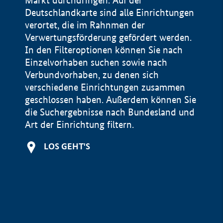
Markt durchdringen. Auf der
Deutschlandkarte sind alle Einrichtungen
verortet, die im Rahnmen der
Verwertungsförderung gefördert werden.
In den Filteroptionen können Sie nach
Einzelvorhaben suchen sowie nach
Verbundvorhaben, zu denen sich
verschiedene Einrichtungen zusammen
geschlossen haben. Außerdem können Sie
die Suchergebnisse nach Bundesland und
Art der Einrichtung filtern.
+
LOS GEHT'S
−
Impressum
Datenschutzerklärung und Haftungsausschluss
100 km
© Geobasis-DE / BKG 2015
BMWE, 2026 ©