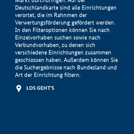
Markt durchdringen. Auf der
Deutschlandkarte sind alle Einrichtungen
verortet, die im Rahnmen der
Verwertungsförderung gefördert werden.
In den Filteroptionen können Sie nach
Einzelvorhaben suchen sowie nach
Verbundvorhaben, zu denen sich
verschiedene Einrichtungen zusammen
geschlossen haben. Außerdem können Sie
die Suchergebnisse nach Bundesland und
Art der Einrichtung filtern.
+
LOS GEHT'S
−
Impressum
Datenschutzerklärung und Haftungsausschluss
100 km
© Geobasis-DE / BKG 2015
BMWE, 2026 ©