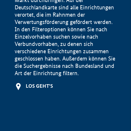
Markt durchdringen. Auf der
Deutschlandkarte sind alle Einrichtungen
verortet, die im Rahnmen der
Verwertungsförderung gefördert werden.
In den Filteroptionen können Sie nach
Einzelvorhaben suchen sowie nach
Verbundvorhaben, zu denen sich
verschiedene Einrichtungen zusammen
geschlossen haben. Außerdem können Sie
die Suchergebnisse nach Bundesland und
Art der Einrichtung filtern.
+
LOS GEHT'S
−
Impressum
Datenschutzerklärung und Haftungsausschluss
100 km
© Geobasis-DE / BKG 2015
BMWE, 2026 ©