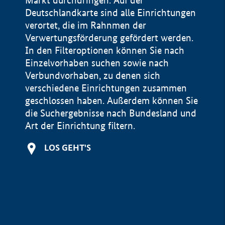
Markt durchdringen. Auf der
Deutschlandkarte sind alle Einrichtungen
verortet, die im Rahnmen der
Verwertungsförderung gefördert werden.
In den Filteroptionen können Sie nach
Einzelvorhaben suchen sowie nach
Verbundvorhaben, zu denen sich
verschiedene Einrichtungen zusammen
geschlossen haben. Außerdem können Sie
die Suchergebnisse nach Bundesland und
Art der Einrichtung filtern.
+
LOS GEHT'S
−
Impressum
Datenschutzerklärung und Haftungsausschluss
100 km
© Geobasis-DE / BKG 2015
BMWE, 2026 ©