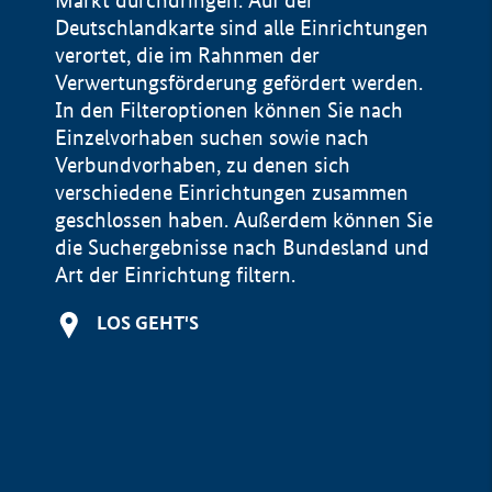
Markt durchdringen. Auf der
Deutschlandkarte sind alle Einrichtungen
verortet, die im Rahnmen der
Verwertungsförderung gefördert werden.
In den Filteroptionen können Sie nach
Einzelvorhaben suchen sowie nach
Verbundvorhaben, zu denen sich
verschiedene Einrichtungen zusammen
geschlossen haben. Außerdem können Sie
die Suchergebnisse nach Bundesland und
Art der Einrichtung filtern.
+
LOS GEHT'S
−
Impressum
Datenschutzerklärung und Haftungsausschluss
100 km
© Geobasis-DE / BKG 2015
BMWE, 2026 ©