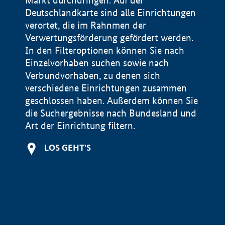
Markt durchdringen. Auf der
Deutschlandkarte sind alle Einrichtungen
verortet, die im Rahnmen der
Verwertungsförderung gefördert werden.
In den Filteroptionen können Sie nach
Einzelvorhaben suchen sowie nach
Verbundvorhaben, zu denen sich
verschiedene Einrichtungen zusammen
geschlossen haben. Außerdem können Sie
die Suchergebnisse nach Bundesland und
Art der Einrichtung filtern.
+
LOS GEHT'S
−
Impressum
Datenschutzerklärung und Haftungsausschluss
100 km
© Geobasis-DE / BKG 2015
BMWE, 2026 ©