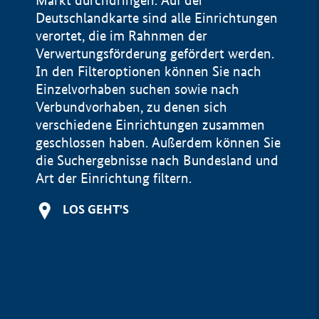
Markt durchdringen. Auf der
Deutschlandkarte sind alle Einrichtungen
verortet, die im Rahnmen der
Verwertungsförderung gefördert werden.
In den Filteroptionen können Sie nach
Einzelvorhaben suchen sowie nach
Verbundvorhaben, zu denen sich
verschiedene Einrichtungen zusammen
geschlossen haben. Außerdem können Sie
die Suchergebnisse nach Bundesland und
Art der Einrichtung filtern.
+
LOS GEHT'S
−
Impressum
Datenschutzerklärung und Haftungsausschluss
100 km
© Geobasis-DE / BKG 2015
BMWE, 2026 ©