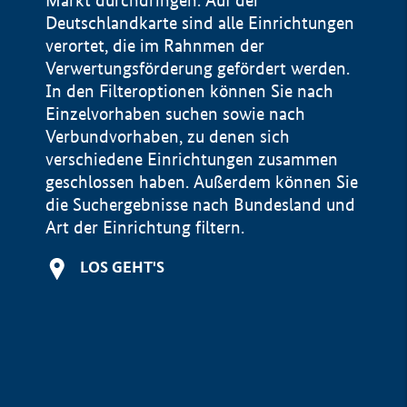
Markt durchdringen. Auf der
Deutschlandkarte sind alle Einrichtungen
verortet, die im Rahnmen der
Verwertungsförderung gefördert werden.
In den Filteroptionen können Sie nach
Einzelvorhaben suchen sowie nach
Verbundvorhaben, zu denen sich
verschiedene Einrichtungen zusammen
geschlossen haben. Außerdem können Sie
die Suchergebnisse nach Bundesland und
Art der Einrichtung filtern.
+
LOS GEHT'S
−
Impressum
Datenschutzerklärung und Haftungsausschluss
100 km
© Geobasis-DE / BKG 2015
BMWE, 2026 ©