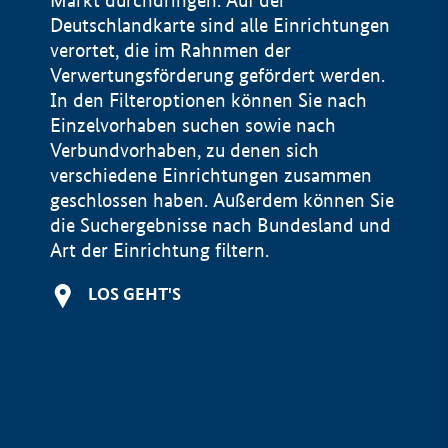
Markt durchdringen. Auf der
Deutschlandkarte sind alle Einrichtungen
verortet, die im Rahnmen der
Verwertungsförderung gefördert werden.
In den Filteroptionen können Sie nach
Einzelvorhaben suchen sowie nach
Verbundvorhaben, zu denen sich
verschiedene Einrichtungen zusammen
geschlossen haben. Außerdem können Sie
die Suchergebnisse nach Bundesland und
Art der Einrichtung filtern.
+
LOS GEHT'S
−
Impressum
Datenschutzerklärung und Haftungsausschluss
100 km
© Geobasis-DE / BKG 2015
BMWE, 2026 ©