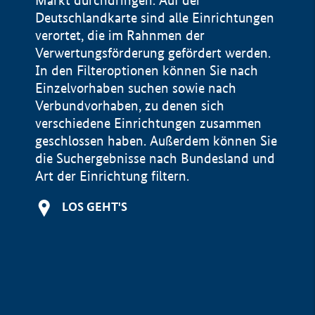
Markt durchdringen. Auf der
Deutschlandkarte sind alle Einrichtungen
verortet, die im Rahnmen der
Verwertungsförderung gefördert werden.
In den Filteroptionen können Sie nach
Einzelvorhaben suchen sowie nach
Verbundvorhaben, zu denen sich
verschiedene Einrichtungen zusammen
geschlossen haben. Außerdem können Sie
die Suchergebnisse nach Bundesland und
Art der Einrichtung filtern.
+
LOS GEHT'S
−
Impressum
Datenschutzerklärung und Haftungsausschluss
100 km
© Geobasis-DE / BKG 2015
BMWE, 2026 ©