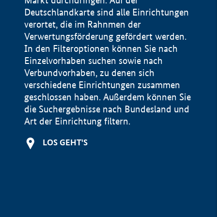
Markt durchdringen. Auf der
Deutschlandkarte sind alle Einrichtungen
verortet, die im Rahnmen der
Verwertungsförderung gefördert werden.
In den Filteroptionen können Sie nach
Einzelvorhaben suchen sowie nach
Verbundvorhaben, zu denen sich
verschiedene Einrichtungen zusammen
geschlossen haben. Außerdem können Sie
die Suchergebnisse nach Bundesland und
Art der Einrichtung filtern.
+
LOS GEHT'S
−
Impressum
Datenschutzerklärung und Haftungsausschluss
100 km
© Geobasis-DE / BKG 2015
BMWE, 2026 ©