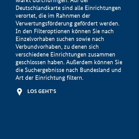
Markt durchdringen. Auf der
Deutschlandkarte sind alle Einrichtungen
verortet, die im Rahnmen der
Verwertungsförderung gefördert werden.
In den Filteroptionen können Sie nach
Einzelvorhaben suchen sowie nach
Verbundvorhaben, zu denen sich
verschiedene Einrichtungen zusammen
geschlossen haben. Außerdem können Sie
die Suchergebnisse nach Bundesland und
Art der Einrichtung filtern.
+
LOS GEHT'S
−
Impressum
Datenschutzerklärung und Haftungsausschluss
100 km
© Geobasis-DE / BKG 2015
BMWE, 2026 ©